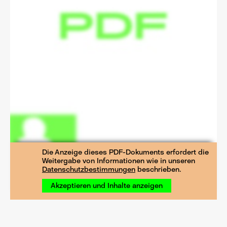
Die Anzeige dieses PDF-Doku­ments er­for­dert die
Weiter­gabe von In­for­ma­tio­nen wie in unseren
Daten­schutz­bestim­mungen
be­schrie­ben.
Akzeptieren und Inhalte anzeigen
LEICHTERES LESEN